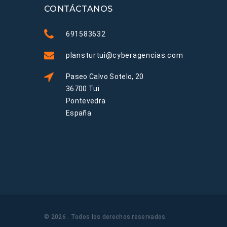
CONTÁCTANOS
691583632
plansturtui@cyberagencias.com
Paseo Calvo Sotelo, 20
36700 Tui
Pontevedra
España
©
2026
. Todos los derechos reservados
.