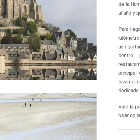
de la Hum
al año y 
Para lleg
kilómetro
uso gratu
dentro 
restauran
principa
levanta 
dedicado 
Vale la p
bajar en l