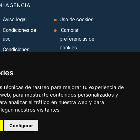
MI AGENCIA
Aviso legal
Uso de cookies
Condiciones de
Cambiar
uso
preferencias de
cookies
Condiciones
Generales
Folla de
Reclamación
Ley de Viajes
kies
Combinados
Area privada
 técnicas de rastreo para mejorar tu experiencia de
Política de
Contacto
 web, para mostrarte contenidos personalizados y
privacidad
ra analizar el tráfico en nuestra web y para
egan nuestros visitantes.
Configurar
Aviso legal