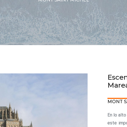
Escen
Mare
MONT S
En lo alt
este imp