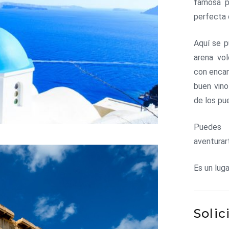
famosa p
perfecta 
Aquí se p
arena vol
con encan
buen vino
de los pue
Puedes r
aventurar
Es un lug
Solic