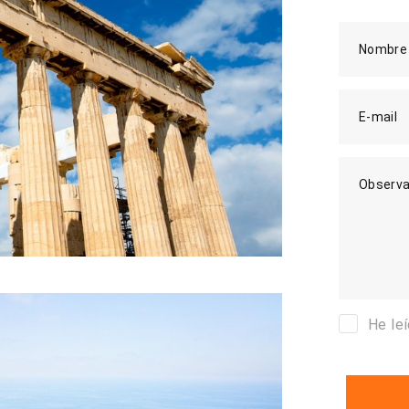
Nombre
E-mail
Observa
He le