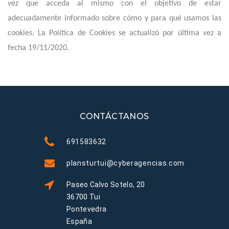
vez que acceda al mismo con el objetivo de estar
adecuadamente informado sobre cómo y para qué usamos las
cookies. La Política de Cookies se actualizó por última vez a
fecha 19/11/2020.
CONTÁCTANOS
691583632
plansturtui@cyberagencias.com
Paseo Calvo Sotelo, 20
36700 Tui
Pontevedra
España